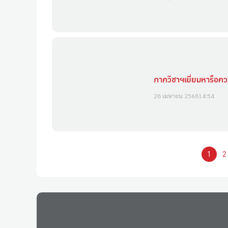
ภาควิชาฯเยี่ยมหารือค
28 เมษายน 2568
14:54
1
2