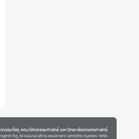
ศวกรรมวัสดุ คณะวิศวกรรมศาสตร์ มหาวิทยาลัยเกษตรศาสตร์
ารชูชาติ กำภู, 50 ถนนงามวงศ์วาน แขวงลาดยาว เขตจตุจักร กรุงเทพฯ 10900