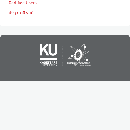
Certified Users
ปริญญานิพนธ์
ภาควิชาวิศวกรรมวัสดุ คณะวิศวกรรมศาสตร์ มหาวิทยาลัย
เกษตรศาสตร์
อาคารชูชาติ กำภู, 50 ถนนงามวงศ์วาน แขวงลาดยาว เขตจตุจักร กรุงเทพฯ 10900
โทร : (+66) 02 797 0999 ต่อ 2102-4