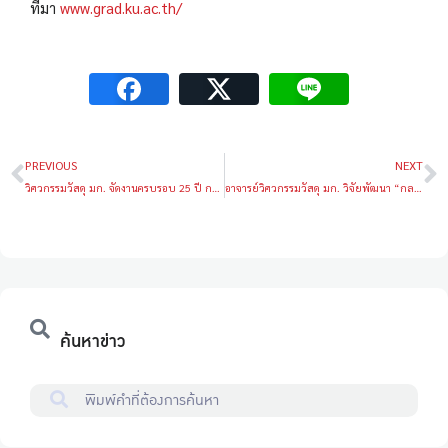
ที่มา
www.grad.ku.ac.th/
PREVIOUS
NEXT
วิศวกรรมวัสดุ มก. จัดงานครบรอบ 25 ปี การก่อตั้งภาควิชา พร้อมจัดพิธีทำบุญและกิจกรรมเสวนาพิเศษในหัวข้อ To the Sustainable Society: Challenges on Materials Development
อาจารย์วิศวกรรมวัสดุ มก. วิจัยพัฒนา “กลาสเซรามิก” (Glass-ceramics) เพื่อใช้ทำฟันเทียม เป็นผลสำเร็จ
ค้นหาข่าว