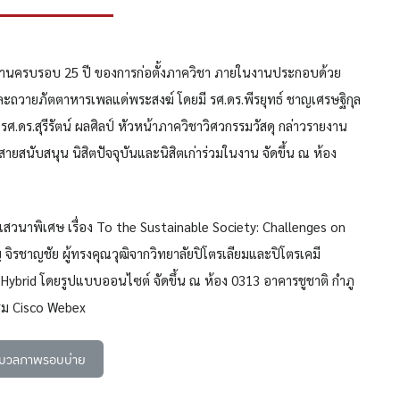
จัดงานครบรอบ 25 ปี ของการก่อตั้งภาควิชา ภายในงานประกอบด้วย
ละถวายภัตตาหารเพลแด่พระสงฆ์ โดยมี รศ.ดร.พีรยุทธ์ ชาญเศรษฐิกุล
ร.สุรีรัตน์ ผลศิลป์ หัวหน้าภาควิชาวิศวกรรมวัสดุ กล่าวรายงาน
ยสนับสนุน นิสิตปัจจุบันและนิสิตเก่าร่วมในงาน จัดขึ้น ณ ห้อง
ารเสวนาพิเศษ เรื่อง To the Sustainable Society: Challenges on
จิรชาญชัย ผู้ทรงคุณวุฒิจากวิทยาลัยปิโตรเลียมและปิโตรเคมี
 Hybrid โดยรูปแบบออนไซต์ จัดขึ้น ณ ห้อง 0313 อาคารชูชาติ กำภู
ม Cisco Webex
ระมวลภาพรอบบ่าย