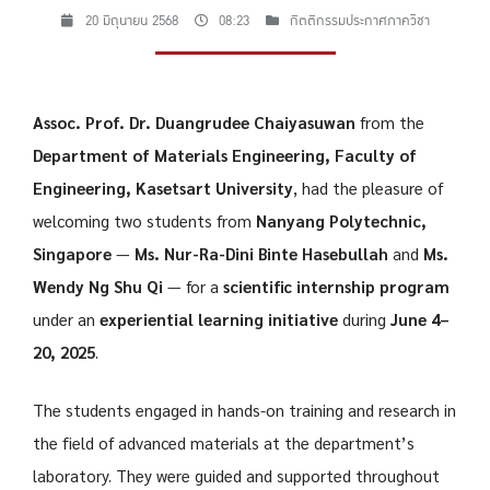
20 มิถุนายน 2568
08:23
กิตติกรรมประกาศภาควิชา
Assoc. Prof. Dr. Duangrudee Chaiyasuwan
from the
Department of Materials Engineering, Faculty of
Engineering, Kasetsart University
, had the pleasure of
welcoming two students from
Nanyang Polytechnic,
Singapore
—
Ms. Nur-Ra-Dini Binte Hasebullah
and
Ms.
Wendy Ng Shu Qi
— for a
scientific internship program
under an
experiential learning initiative
during
June 4–
20, 2025
.
The students engaged in hands-on training and research in
the field of advanced materials at the department’s
laboratory. They were guided and supported throughout