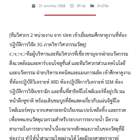
31 มกราคม 2568
09:46
ข่าววิจัย
[ทีมวิศวกร 2 หน่วยงาน จาก ปตท เข้าเยี่ยมชมศึกษาดูงานที่ห้อง
ปฏิบัติการวิจัย 3G ภาควิชาวิศวกรรมวัสดุ]
👉👉👉ทีมผู้บริหารและทีมวิศวกรที่เชี่ยวชาญจากฝ่ายนวัตกรรม
สิ่งแวดล้อมและคาร์บอนโซลูชั่นส์ และทีมวิศวกรส่วนเทคโนโลยี
และนวัตกรรม ฝ่ายบริหารเทคนิคและแผนการผลิต เข้าศึกษาดูงาน
ที่ห้องปฏิบัติวิเคราะห์ XRD ห้องปฏิบัติการวิเคราะห์ SEM ห้อง
ปฏิบัติการวิจัยเซรามิก และพื้นที่สาธิตจีโอโพลิเมอร์ที่อยู่บริเวณ
หน้าตึกชูชาติ พร้อมเดินชมบูธที่จัดแสดงเกี่ยวกับแผ่นอิฐจีโอ
โพลิเมอร์พรุน จากเศษกระจกนิรภัยเทมเปอร์เหลือทิ้ง และกรวด
เพื่อทดแทนวัสดุมวลรวมสำหรับระบบการระบายน้ำ มีความ
สามารถในการระบายน้ำเนื่องมาจากลักษณะภายในของวัสดุที่มี
ช่องว่าง ทำให้น้ำสามารถไหลผ่านได้ โดยมีรองศาสตราจารย์