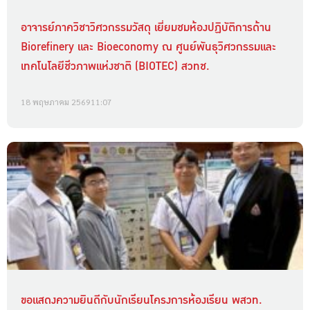
อาจารย์ภาควิชาวิศวกรรมวัสดุ เยี่ยมชมห้องปฏิบัติการด้าน
Biorefinery และ Bioeconomy ณ ศูนย์พันธุวิศวกรรมและ
เทคโนโลยีชีวภาพแห่งชาติ (BIOTEC) สวทช.
18 พฤษภาคม 2569
11:07
ขอแสดงความยินดีกับนักเรียนโครงการห้องเรียน พสวท.