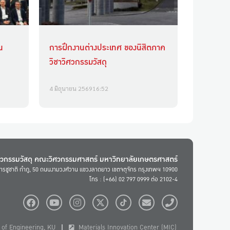
น
การฝึกงานต่างประเทศ ของนิสิตภาค
วิชาวิศวกรรมวัสดุ
4 มิถุนายน 2569
16:52
ศวกรรมวัสดุ คณะวิศวกรรมศาสตร์ มหาวิทยาลัยเกษตรศาสตร์
ารชูชาติ กำภู, 50 ถนนงามวงศ์วาน แขวงลาดยาว เขตจตุจักร กรุงเทพฯ 10900
โทร : (+66) 02 797 0999 ต่อ 2102-4
of Engineering, KU
Materials Innovation Center (MIC)