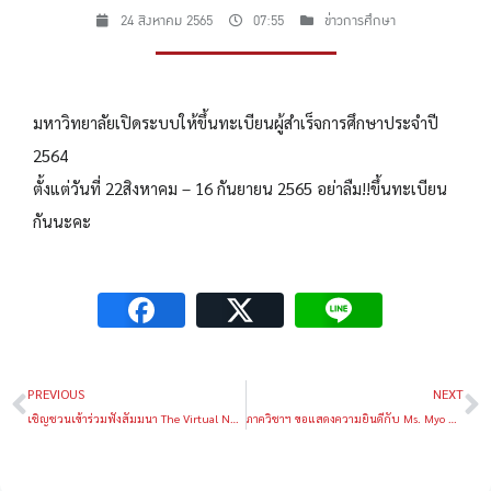
24 สิงหาคม 2565
07:55
ข่าวการศึกษา
มหาวิทยาลัยเปิดระบบให้ขึ้นทะเบียนผู้สำเร็จการศึกษาประจำปี
2564
ตั้งแต่วันที่ 22สิงหาคม – 16 กันยายน 2565 อย่าลืม!!ขึ้นทะเบียน
กันนะคะ
PREVIOUS
NEXT
เชิญชวนเข้าร่วมฟังสัมมนา The Virtual NAIST-KU-CU JOINT SYMPOSIUM ในวันพุธที่ 24 ส.ค. 65
ภาควิชาฯ ขอแสดงความยินดีกับ Ms. Myo Myo Thu และ Ms. Nu Myat Thazin จากการได้รับรางวัลในงานประชุมวิชาการระดับนานาชาติ ICAPMA-JMAG-2021