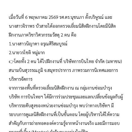
เมื่อวันที่ 6 พฤษภาคม 2569 รศ.ดร.นุชนภา ตั้งบริษูรณ์ และ
นางสาวจิราพร บัวสายได้ออกตรวจเยี่ยมนิสิตฝึกงานโดยมีนิสิต
ฝึกงานภาควิชาวิศวกรรมวัสดุ 2 คน คือ
1.นางสาวนิญาดา อรุณศิริสมบูรณ์
2.นายวรโชติ หมู่มาก
👉โดยทั้ง 2 คน ได้ไปฝึกงานที่ บริษัทการบินไทย จำกัด (มหาชน)
สนามบินสุวรรณภูมิ จ.สมุทรปราการ ภาพรวมการนิเทศและการ
บริหารจัดการ
จากการลงพื้นที่ตรวจเยี่ยมนิสิตฝึกงาน ณ กลุ่มงานซ่อมบำรุง
บริษัท การบินไทยฯ ได้มีการร่วมประชุมและแลกเปลี่ยนข้อมูลกับผู้
บริหารระดับสูงของหน่วยงานซ่อมบำรุง พบว่าทางบริษัทฯ มี
ระบบการดูแลนิสิตฝึกงานที่เป็นขั้นตอน โดยผู้บริหารได้ให้ความ
สำคัญกับการถ่ายทอดองค์ความรู้จากหน้างานจริง และมีการมอบ
หมายพี่เลี้ยง (Mentor) กำกับดูแลอย่างใกล้ชิด