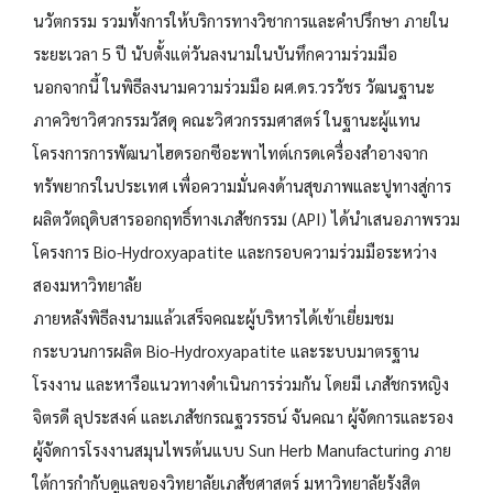
นวัตกรรม รวมทั้งการให้บริการทางวิชาการและคำปรึกษา ภายใน
ระยะเวลา 5 ปี นับตั้งแต่วันลงนามในบันทึกความร่วมมือ
นอกจากนี้ ในพิธีลงนามความร่วมมือ ผศ.ดร.วรวัชร วัฒนฐานะ
ภาควิชาวิศวกรรมวัสดุ คณะวิศวกรรมศาสตร์ ในฐานะผู้แทน
โครงการการพัฒนาไฮดรอกซีอะพาไทต์เกรดเครื่องสำอางจาก
ทรัพยากรในประเทศ เพื่อความมั่นคงด้านสุขภาพและปูทางสู่การ
ผลิตวัตถุดิบสารออกฤทธิ์ทางเภสัชกรรม (API) ได้นำเสนอภาพรวม
โครงการ Bio-Hydroxyapatite และกรอบความร่วมมือระหว่าง
สองมหาวิทยาลัย
ภายหลังพิธีลงนามแล้วเสร็จคณะผู้บริหารได้เข้าเยี่ยมชม
กระบวนการผลิต Bio-Hydroxyapatite และระบบมาตรฐาน
โรงงาน และหารือแนวทางดำเนินการร่วมกัน โดยมี เภสัชกรหญิง
จิตรดี ลุประสงค์ และเภสัชกรณฐวรรธน์ จันคณา ผู้จัดการและรอง
ผู้จัดการโรงงานสมุนไพรต้นแบบ Sun Herb Manufacturing ภาย
ใต้การกำกับดูแลของวิทยาลัยเภสัชศาสตร์ มหาวิทยาลัยรังสิต