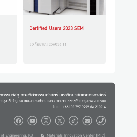
Certified Users 2023 SEM
30 กันยายน 2568
16:11
ศวกรรมวัสดุ คณะวิศวกรรมศาสตร์ มหาวิทยาลัยเกษตรศาสตร์
ารชูชาติ กำภู, 50 ถนนงามวงศ์วาน แขวงลาดยาว เขตจตุจักร กรุงเทพฯ 10900
โทร : (+66) 02 797 0999 ต่อ 2102-4
of Engineering, KU
Materials Innovation Center (MIC)