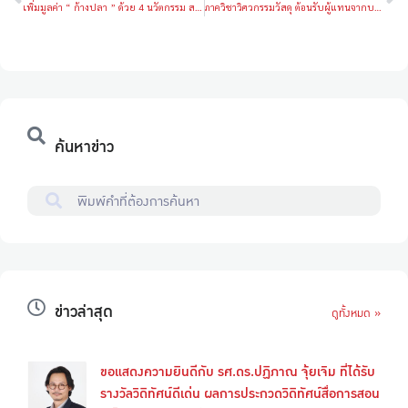
เพิ่มมูลค่า “ ก้างปลา ” ด้วย 4 นวัตกรรม สารปรับปรุงดิน ยาสีฟัน ฟิล์มคลุมดิน & พลาสติกชีวภาพ
ภาควิชาวิศวกรรมวัสดุ ต้อนรับผู้แทนจากบริษัท SMS Corporation จำกัด เพื่อหารือความร่วมมือด้านการวิจัยพลาสติกชีวภาพ
ค้นหาข่าว
ข่าวล่าสุด
ดูทั้งหมด »
ขอแสดงความยินดีกับ รศ.ดร.ปฏิภาณ จุ้ยเจิม ที่ได้รับ
รางวัลวิดิทัศน์ดีเด่น ผลการประกวดวิดิทัศน์สื่อการสอน