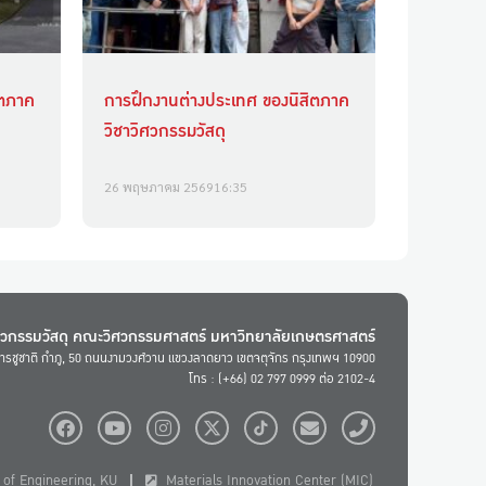
ิตภาค
การฝึกงานต่างประเทศ ของนิสิตภาค
วิชาวิศวกรรมวัสดุ
26 พฤษภาคม 2569
16:35
ศวกรรมวัสดุ คณะวิศวกรรมศาสตร์ มหาวิทยาลัยเกษตรศาสตร์
ารชูชาติ กำภู, 50 ถนนงามวงศ์วาน แขวงลาดยาว เขตจตุจักร กรุงเทพฯ 10900
โทร : (+66) 02 797 0999 ต่อ 2102-4
of Engineering, KU
Materials Innovation Center (MIC)