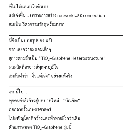
ที่ไม่ได้แค่เก่งในตัวเอง
แต่เก่งขึ้น… เพราะการสร้าง network และ connection
สมเป็น วิศวกรรมวัสดุพร้อมบวก
นี่จึงเป็นบทสรุปของ 4 ปี
จาก 30 กว่าอะตอมเล็กๆ
สู่การตกผลึกเป็น “TiO₂–Graphene Heterostructure”
ผลผลิตที่อาจารย์ทุกคนภูมิใจ
สมกับคำว่า “จิ๋วแต่เจ๋ง” อย่างแท้จริง
จากนี้ไป…
ทุกคนกำลังก้าวสู่บทบาทใหม่—“บัณฑิต”
ออกจากรั้วเกษตรศาสตร์
ไปเผชิญโลกที่กว้างและท้าทายยิ่งกว่าเดิม
ศักยภาพของ TiO₂–Graphene รุ่นนี้