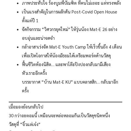
ภาพประทับใจ ร้องบูมพี่บัณฑิต ที่คนไม่เยอะ แต่ทรงพลัง
เป็นแรงสำคัญในการผลักดัน Post-Covid Open House
ตั้งแต่ปี 1
จัดกิจกรรม “วิศวกรยุคใหม่” ให้รุ่นน้อง Mat-E 26 อย่าง
อบอุ่นและน่าจดจำ
กล้าอาสาเร่งจัด Mat-E Youth Camp ให้เร็วขึ้นถึง 4 เดือน
เพื่อเปิดโอกาสให้น้องมัธยมได้เตรียมพอร์ตด้านวัสดุ
ฟื้นชีวิตห้องนิสิต… และพาโต๊ะปิงปองกลับมามีเสียง
หัวเราะอีกครั้ง
บรรยากาศ “บ้าน Mat-E KU” แบบคลาสสิก… กลับมาอีก
ครั้ง
เมื่อมองย้อนกลับไป
30 กว่าอะตอมนี้ เหมือนจะหล่อหลอมกันเป็นวัสดุชนิดหนึ่ง
วัสดุที่ “จิ๋วแต่เจ๋ง”