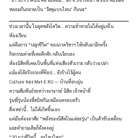
หลอมกันกลายเป็น ‘วัสดุแบบไหน’ กันนะ”
ช่วงเวลานั้น ในยุคหลังโควิด… ความท้าทายไม่ได้อยู่แค่ใน
ห้องเรียน
แต่คือการ “ปลุกชีวิต” ของภาควิชาฯ ให้กลับมาอีกครั้ง
กิจกรรมค่ายที่เคยคึกคัก กลับเงียบลง
ห้องนิสิตที่เคยเป็นพื้นที่แห่งเสียงหัวเราะ กลับว่างเปล่า
แม้แต่โต๊ะปิงปองที่ช็อป… ยังร้างไร้ผู้คน
Culture ของ Mat-E KU — บ้านที่อบอุ่น
ความสัมพันธ์ระหว่างอาจารย์ นิสิต เจ้าหน้าที่
รุ่นพี่รุ่นน้องที่สนิทกันเหมือนครอบครัว
สิ่งเหล่านี้… ไม่ได้เกิดขึ้นเอง
แต่มันต้องอาศัย “พลังของนิสิตในแต่ละรุ่น” เป็นตัวขับเคลื่อน
และคำถามเดิมก็ยังคงอยู่
“30 กว่าชีวิตนี้… จะไหวไหม”