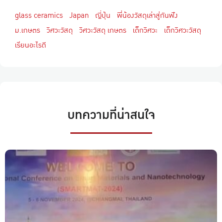
glass ceramics
Japan
ญี่ปุ่น
พี่น้องวัสดุเล่าสู่กันฟัง
ม.เกษตร
วิศวะวัสดุ
วิศวะวัสดุ เกษตร
เด็กวิศวะ
เด็กวิศวะวัสดุ
เรียนอะไรดี
บทความที่น่าสนใจ