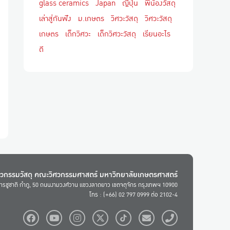
glass ceramics
Japan
ญี่ปุ่น
พี่น้องวัสดุ
เล่าสู่กันฟัง
ม.เกษตร
วิศวะวัสดุ
วิศวะวัสดุ
เกษตร
เด็กวิศวะ
เด็กวิศวะวัสดุ
เรียนอะไร
ดี
ศวกรรมวัสดุ คณะวิศวกรรมศาสตร์ มหาวิทยาลัยเกษตรศาสตร์
ารชูชาติ กำภู, 50 ถนนงามวงศ์วาน แขวงลาดยาว เขตจตุจักร กรุงเทพฯ 10900
โทร : (+66) 02 797 0999 ต่อ 2102-4