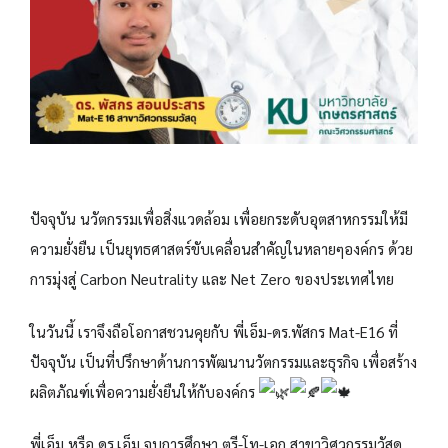
ปัจจุบัน นวัตกรรมเพื่อสิ่งแวดล้อม เพื่อยกระดับอุตสาหกรรมให้มี
ความยั่งยืน เป็นยุทธศาสตร์ขับเคลื่อนสำคัญในหลายๆองค์กร ด้วย
การมุ่งสู่ Carbon Neutrality และ Net Zero ของประเทศไทย
ในวันนี้ เราจึงถือโอกาสชวนคุยกับ พี่เอ็ม-ดร.พัสกร Mat-E16 ที่
ปัจจุบัน เป็นที่ปรึกษาด้านการพัฒนานวัตกรรมและธุรกิจ เพื่อสร้าง
ผลิตภัณฑ์เพื่อความยั่งยืนให้กับองค์กร
พี่เอ็ม หรือ ดร.เอ็ม จบการศึกษา ตรี-โท-เอก สาขาวิศวกรรมวัสดุ