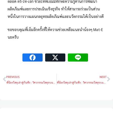
ตลอด ตรี-โท-เอก ช่วยให้พี่เอ็มมีทักษะความรู้ด้านการพัฒนา
ผลิตภัณฑ์และการประเมินเชิงธุรกิจ ทำให้สามารถร่วมเป็นส่วน
หนึ่งในการวางแผนกลยุทธผลิตภัณฑ์และนวัตกรรมได้เป็นอย่างดี
ขอขอบคุณพี่เอ็มอีกครั้งที่ให้ความช่วยเหลือแนะนำน้องๆ Mat-E
นะครับ
PREVIOUS
NEXT
พี่น้องวัสดุเล่าสู่กันฟัง : วิศวกรรมวัสดุจบแล้วทำงานอะไรบ้าง
พี่น้องวัสดุเล่าสู่กันฟัง : วิศวกรรมวัสดุจบแล้วทำงานอะไรบ้าง