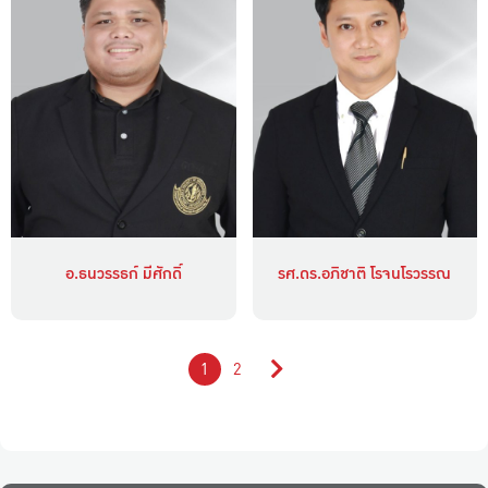
อ.ธนวรรธก์ มีศักดิ์
รศ.ดร.อภิชาติ โรจนโรวรรณ
1
2