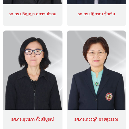
รศ.ดร.ปริญญา ฉกาจนโรดม
รศ.ดร.ปฏิภาณ จุ้ยเจิม
รศ.ดร.นุชนภา ตั้งบริบูรณ์
รศ.ดร.ดวงฤดี ฉายสุวรรณ