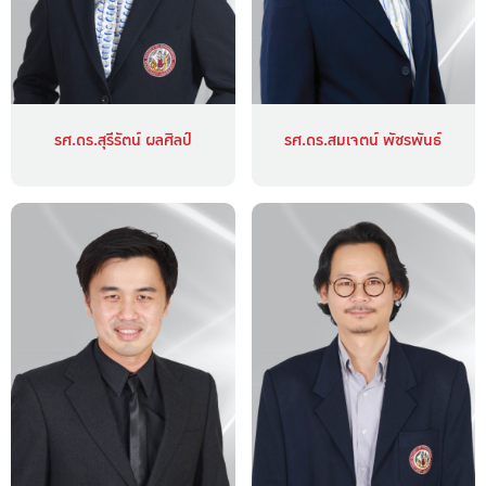
รศ.ดร.สุรีรัตน์ ผลศิลป์
รศ.ดร.สมเจตน์ พัชรพันธ์