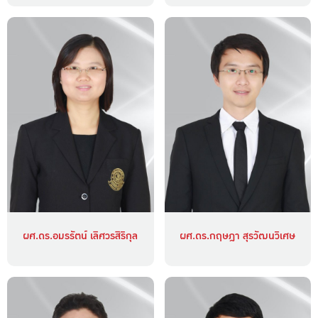
ผศ.ดร.อมรรัตน์ เลิศวรสิริกุล
ผศ.ดร.กฤษฎา สุรวัฒนวิเศษ