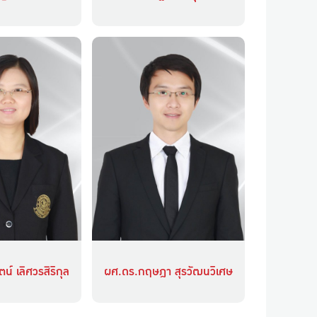
น์ เลิศวรสิริกุล
ผศ.ดร.กฤษฎา สุรวัฒนวิเศษ