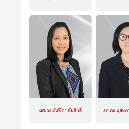
ผศ.ดร.อัมพิกา บันสิทธิ์
รศ.ดร.นุชนภา 