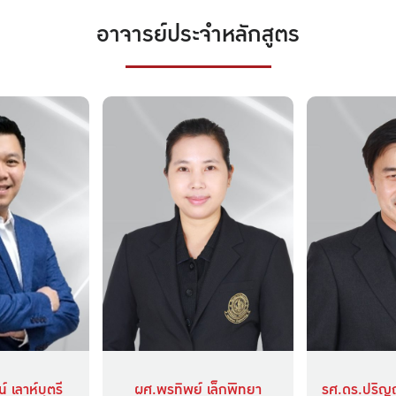
อาจารย์ประจำหลักสูตร
์ เลาห์บุตรี
ผศ.พรทิพย์ เล็กพิทยา
รศ.ดร.ปริญ