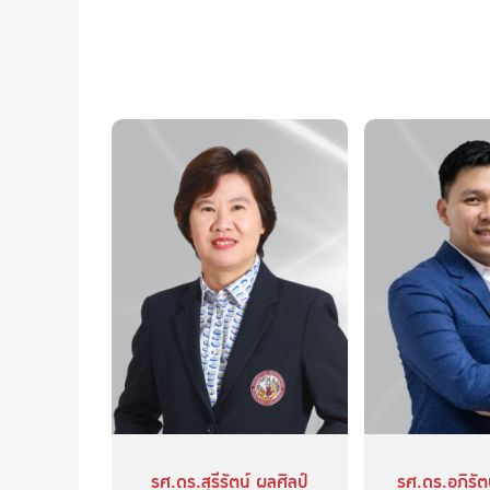
รศ.ดร.สุรีรัตน์ ผลศิลป์
รศ.ดร.อภิรัตน