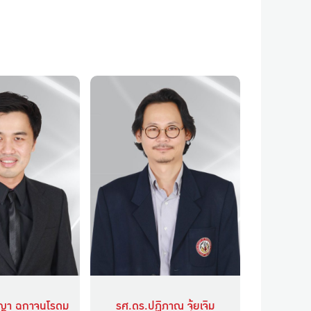
ญา ฉกาจนโรดม
รศ.ดร.ปฏิภาณ จุ้ยเจิม