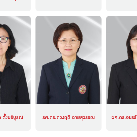
ตั้งบริบูรณ์
รศ.ดร.ดวงฤดี ฉายสุวรรณ
ผศ.ดร.อมรรัต