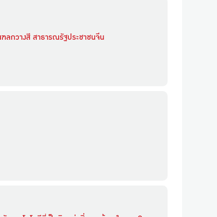
มณฑลกวางสี สาธารณรัฐประชาชนจีน