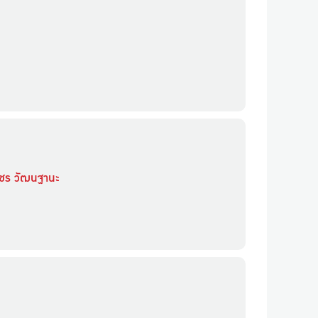
วัชร วัฒนฐานะ