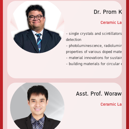
Dr. Prom Kan
Ceramic
Labora
- single crystals and scintillators for
detection
- photoluminescence, radioluminescen
properties of various doped materials
- material innovations for sustainab
- building materials for circular eco
Asst. Prof. Worawat
Ceramic
Labora