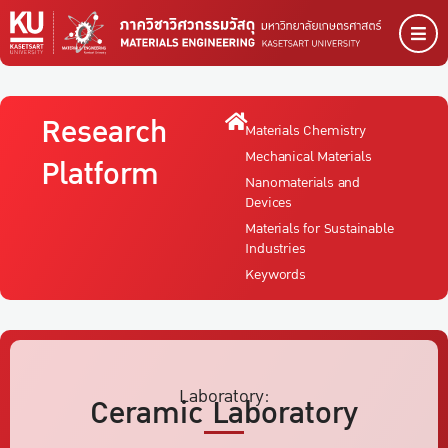
Research
Materials Chemistry
Mechanical Materials
Platform
Nanomaterials and
Devices
Materials for Sustainable
Industries
Keywords
Laboratory:
Ceramic Laboratory