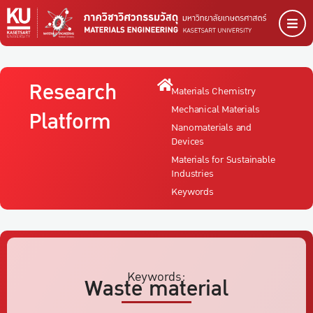
Research
Materials Chemistry
Mechanical Materials
Platform
Nanomaterials and
Devices
Materials for Sustainable
Industries
Keywords
Keywords:
Waste material