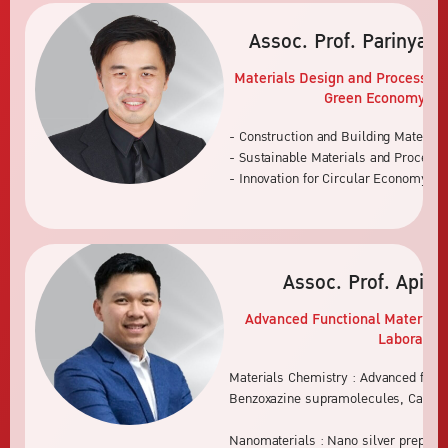
Assoc. Prof. Parinya 
Materials Design and Processing 
Green Economy)
La
- Construction and Building Material
- Sustainable Materials and Processi
- Innovation for Circular Economy
Assoc. Prof. Apira
Advanced Functional Materials
Laboratory
Materials Chemistry : Advanced funct
Benzoxazine supramolecules, Carbon 
Nanomaterials : Nano silver preparat