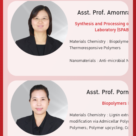
Asst. Prof. Amornrat 
Synthesis and Processing of A
Laboratory (SPABiO)
L
Materials Chemistry : Biopolymers, 
Thermoresponsive Polymers
Nanomaterials : Anti-microbial Nano
Asst. Prof. Porntip
Biopolymers
Labo
Materials Chemistry : Lignin extracti
modification via Admicellar Polymeri
Polymers; Polymer upcycling; Conduc