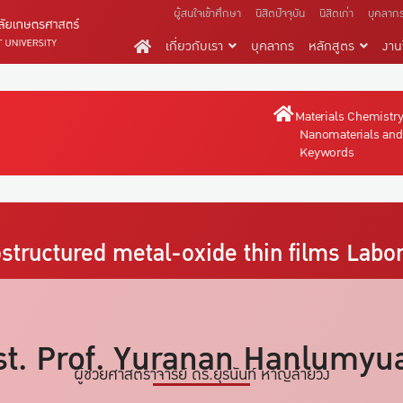
ผู้สนใจเข้าศึกษา
นิสิตปัจจุบัน
นิสิตเก่า
บุคลาก
เกี่ยวกับเรา
บุคลากร
หลักสูตร
งานว
Materials Chemistr
Nanomaterials and
Keywords
structured metal-oxide thin films
Labor
st. Prof. Yuranan Hanlumyu
ผู้ช่วยศาสตราจารย์ ดร.ยุรนันท์ หาญลำยวง