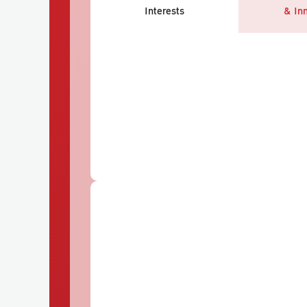
Interests
& In