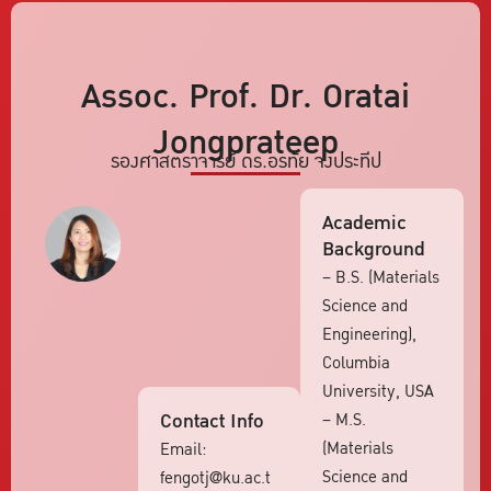
Assoc. Prof. Dr. Oratai
Jongprateep
รองศาสตราจารย์ ดร.อรทัย จงประทีป
Academic
Background
– B.S. (Materials
Science and
Engineering),
Columbia
University, USA
Contact Info
– M.S.
(Materials
Email:
Science and
fengotj@ku.ac.t